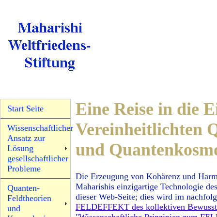
Eine Reise in die E
Start Seite
Vereinheitlichten 
Wissenschaftlicher
Ansatz zur
und Quantenkosmo
Lösung
gesellschaftlicher
Probleme
Die Erzeugung von Kohärenz und Harmo
Maharishis einzigartige Technologie des
Quanten-
dieser Web-Seite; dies wird im nachfol
Feldtheorien
FELDEFFEKT des kollektiven Bewusst
und