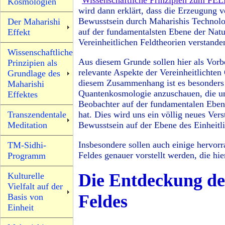
"
Wissenschaftliche Prinzipien zum FE
Kosmologien
wird dann erklärt, dass die Erzeugung
Bewusstsein durch Maharishis Technolo
Der Maharishi
auf der fundamentalsten Ebene der Natu
Effekt
Vereinheitlichen Feldtheorien verstand
Wissenschaftliche
Aus diesem Grunde sollen hier als Vorb
Prinzipien als
relevante Aspekte der Vereinheitlichten
Grundlage des
diesem Zusammenhang ist es besonders i
Maharishi
Quantenkosmologie anzuschauen, die uns
Effektes
Beobachter auf der fundamentalen Ebene
Transzendentale
hat. Dies wird uns ein völlig neues Ver
Meditation
Bewusstsein auf der Ebene des Einheitl
Insbesondere sollen auch einige hervor
TM-Sidhi-
Feldes genauer vorstellt werden, die hie
Programm
Die Entdeckung des
Kulturelle
Vielfalt auf der
Feldes
Basis von
Einheit