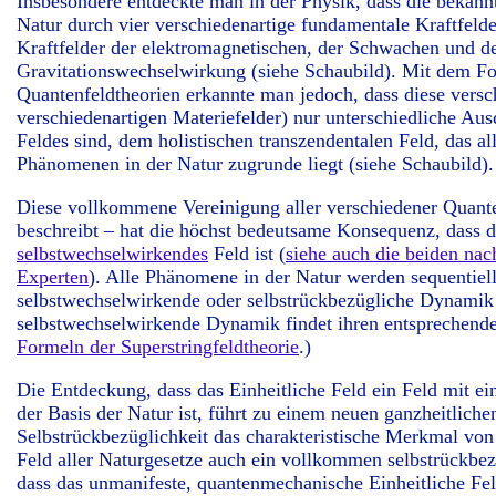
Insbesondere entdeckte man in der Physik, dass die beka
Natur durch vier verschiedenartige fundamentale Kraftfeld
Kraftfelder der elektromagnetischen, der Schwachen und d
Gravitationswechselwirkung (siehe Schaubild). Mit dem Fort
Quantenfeldtheorien erkannte man jedoch, dass diese versc
verschiedenartigen Materiefelder) nur unterschiedliche Aus
Feldes sind, dem holistischen transzendentalen Feld, das a
Phänomenen in der Natur zugrunde liegt (siehe Schaubild).
Diese vollkommene Vereinigung aller verschiedener Quanten
beschreibt – hat die höchst bedeutsame Konsequenz, dass d
selbstwechselwirkendes
Feld ist (
siehe auch die beiden na
Experten
). Alle Phänomene in der Natur werden sequentiel
selbstwechselwirkende oder selbstrückbezügliche Dynamik d
selbstwechselwirkende Dynamik findet ihren entsprechend
Formeln der Superstringfeldtheorie
.)
Die Entdeckung, dass das Einheitliche Feld ein Feld mit e
der Basis der Natur ist, führt zu einem neuen ganzheitlich
Selbstrückbezüglichkeit das charakteristische Merkmal von 
Feld aller Naturgesetze auch ein vollkommen selbstrückbezüg
dass das unmanifeste, quantenmechanische Einheitliche Feld