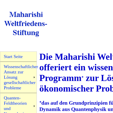
Die Maharishi Welt
Start Seite
offeriert ein wisse
Wissenschaftlicher
Ansatz zur
Programm
zur Lös
Lösung
★
gesellschaftlicher
ökonomischer Pro
Probleme
Quanten-
das auf den Grundprinzipien für
Feldtheorien
★
und
Dynamik aus Quantenphysik und