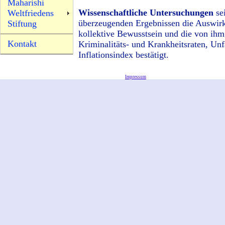
Maharishi
Wissenschaftliche Untersuchungen
se
Weltfriedens
überzeugenden Ergebnissen die Auswir
Stiftung
kollektive Bewusstsein und die von ihm
Kontakt
Kriminalitäts- und Krankheitsraten, Unf
Inflationsindex bestätigt.
Impressum