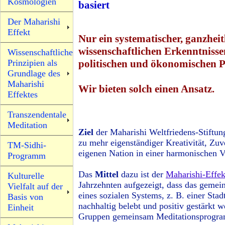
Kosmologien
basiert
Der Maharishi
Effekt
Nur ein systematischer, ganzheit
wissenschaftlichen Erkenntniss
Wissenschaftliche
Prinzipien als
politischen und ökonomischen P
Grundlage des
Maharishi
Wir bieten solch einen Ansatz.
Effektes
Transzendentale
Meditation
Ziel
der Maharishi Weltfriedens-Stiftun
zu mehr eigenständiger Kreativität, Zuv
TM-Sidhi-
eigenen Nation in einer harmonischen V
Programm
Das
Mittel
dazu ist der
Maharishi-Effek
Kulturelle
Jahrzehnten aufgezeigt, dass das gemei
Vielfalt auf der
eines sozialen Systems, z. B. einer Stad
Basis von
nachhaltig belebt und positiv gestärkt 
Einheit
Gruppen gemeinsam Meditationsprogr